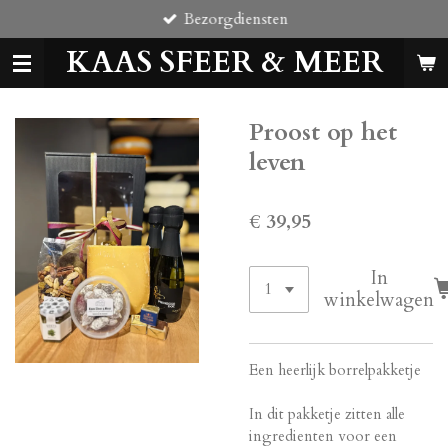
Bezorgdiensten
Ga
direct
KAAS SFEER & MEER
naar
de
hoofdinhoud
Proost op het
leven
€ 39,95
In
winkelwagen
Een heerlijk borrelpakketje
In dit pakketje zitten alle
ingredienten voor een