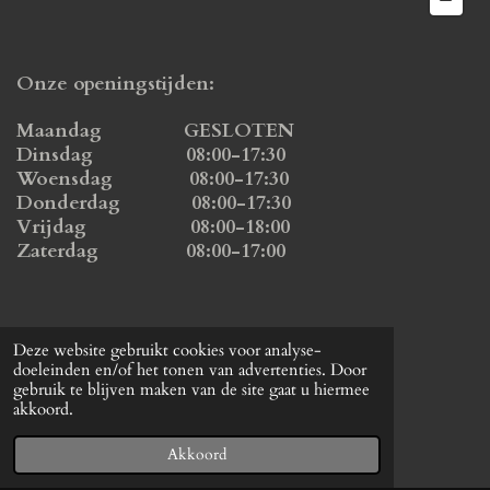
Onze openingstijden:
Maandag GESLOTEN
Dinsdag 08:00-17:30
Woensdag 08:00-17:30
Donderdag 08:00-17:30
Vrijdag 08:00-18:00
Zaterdag 08:00-17:00
Email:
Info@Kaassfeer-meer.nl
Deze website gebruikt cookies voor analyse-
Telefoon: 06-25418017
doeleinden en/of het tonen van advertenties. Door
gebruik te blijven maken van de site gaat u hiermee
Adres:
akkoord.
Kalverstraat 18B
3481 ES Harmelen
Akkoord