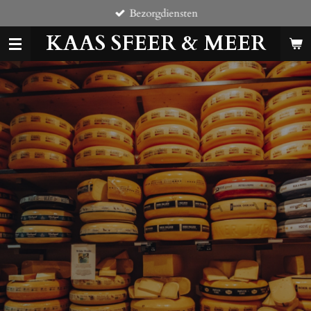
Bezorgdiensten
Ga
direct
KAAS SFEER & MEER
naar
de
hoofdinhoud