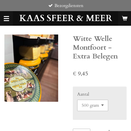
Bezorgdiensten
Ga
direct
KAAS SFEER & MEER
naar
de
hoofdinhoud
Witte Welle
Montfoort -
Extra Belegen
€ 9,45
Aantal