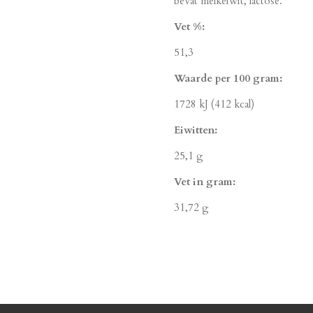
bevat melkeiwit, lactose.
Vet %:
51,3
Waarde per 100 gram:
1728 kJ (412 kcal)
Eiwitten:
25,1 g
Vet in gram:
31,72 g