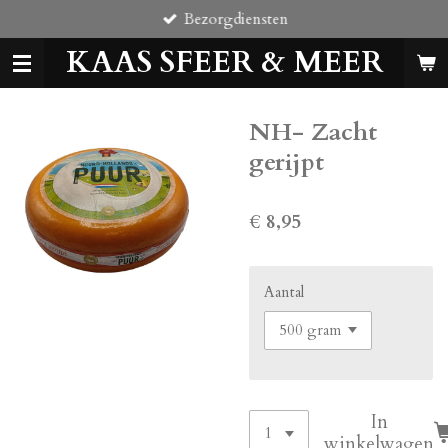
Bezorgdiensten
Ga
direct
KAAS SFEER & MEER
naar
de
hoofdinhoud
NH- Zacht
gerijpt
€ 8,95
Aantal
In
winkelwagen